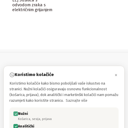
EL] Sušilica s
odvodom zraka s
električnim grijanjem
×
Koristimo kolačiće
INFORMACIJE
Koristimo kolačiće kako bismo poboljšali vaše iskustvo na
stranici. Nužni kolačići osiguravaju osnovnu funkcionalnost
MOJ RAČUN
(košarica, prijava), dok analitički i marketinški kolačići nam pomažu
razumjeti kako koristite stranicu.
Saznajte više
PROIZVODI
Nužni
Košarica, sesija, prijava
Kontakt
Analitički