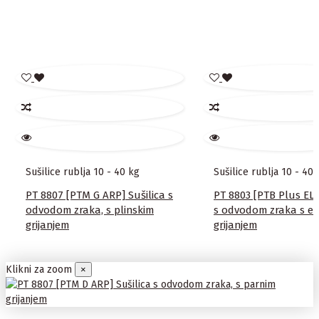
Pribor za praoničku tehniku
XKM RS 232 WA Komunikacijski
modul
Sušilice rublja 10 - 40 kg
Sušilice rublja 10 - 40 
PT 8807 [PTM G ARP] Sušilica s
PT 8803 [PTB Plus EL]
odvodom zraka, s plinskim
s odvodom zraka s el
grijanjem
grijanjem
Klikni za zoom
×