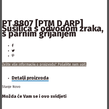
PT 8807 [PTM D ARP]
Sušilica s odvodom zraka,
s parnim grijanjem
Želite više informacija o proizvodu? Pošaljite nam upit.
Detalji proizvoda
Stanje
Novo
Možda će Vam se i ovo svidjeti