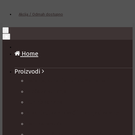
Akcija / Odmah dostupno
Home
Proizvodi
Pečenje, kuhanje i priprema na pari
Ploče za kuhanje
Kuhinjske nape
Hladnjaci, zamrzivači i hladnjaci za vino
Perilice posuđa
Perilice, sušilice i uređaji za glačanje rublja