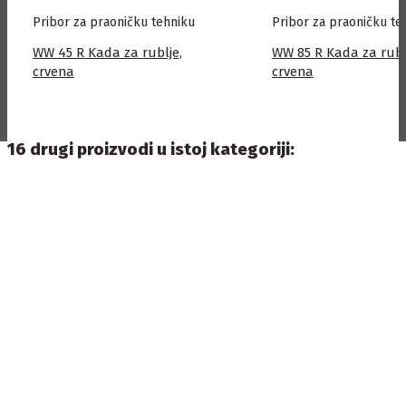
Pribor za praoničku tehniku
Pribor za praoničku te
WW 45 R Kada za rublje,
WW 85 R Kada za rubl
crvena
crvena
16 drugi proizvodi u istoj kategoriji: