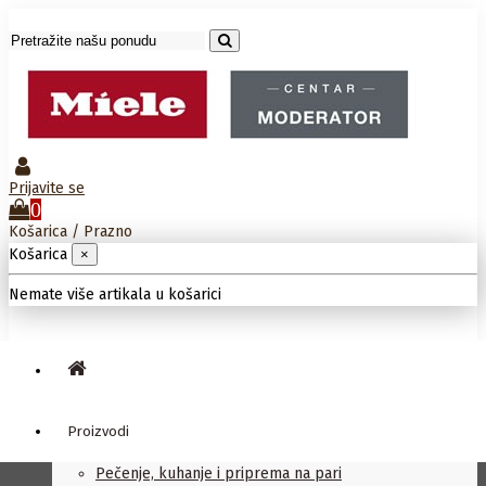
Prijavite se
0
Košarica
/
Prazno
Košarica
×
Nemate više artikala u košarici
Proizvodi
Pečenje, kuhanje i priprema na pari