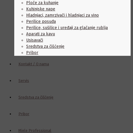
Ploče za kuhanje
Kuhinjske nape
Hladnjaci, zamrzivači i hladnjaci za vino
Perilice posuđa
Perilice, sušilice i uređaji za glačanje rublja
Aparati za kavu
Usisavači
Sredstva za čišćenje
Pribor
Kontakt / O nama
Servis
Sredstva za čišćenje
Pribor
Miele Professional