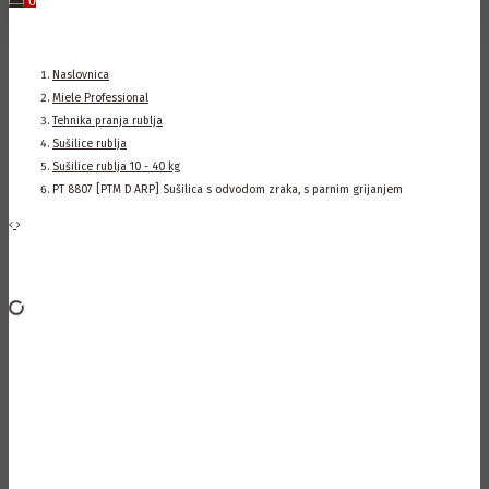
Naslovnica
Miele Professional
Tehnika pranja rublja
Sušilice rublja
Sušilice rublja 10 - 40 kg
PT 8807 [PTM D ARP] Sušilica s odvodom zraka, s parnim grijanjem