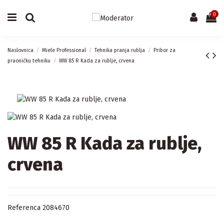
0
Naslovnica
Miele Professional
Tehnika pranja rublja
Pribor za
praoničku tehniku
WW 85 R Kada za rublje, crvena
WW 85 R Kada za rublje,
crvena
Referenca
2084670