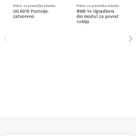
Pribor za praoničku tehniku
Pribor za praoničku tehniku
UG 6010 Postolje,
BWR 14 Ugradbeni
zatvoreno
dio modul za povrat
rublja