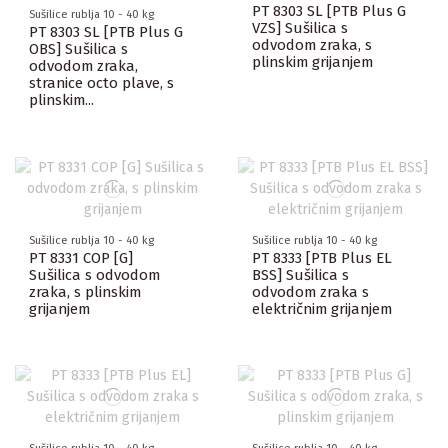
PT 8303 SL [PTB Plus G
Sušilice rublja 10 - 40 kg
VZS] Sušilica s
PT 8303 SL [PTB Plus G
odvodom zraka, s
OBS] Sušilica s
plinskim grijanjem
odvodom zraka,
stranice octo plave, s
plinskim...
Sušilice rublja 10 - 40 kg
Sušilice rublja 10 - 40 kg
PT 8331 COP [G]
PT 8333 [PTB Plus EL
Sušilica s odvodom
BSS] Sušilica s
zraka, s plinskim
odvodom zraka s
grijanjem
električnim grijanjem