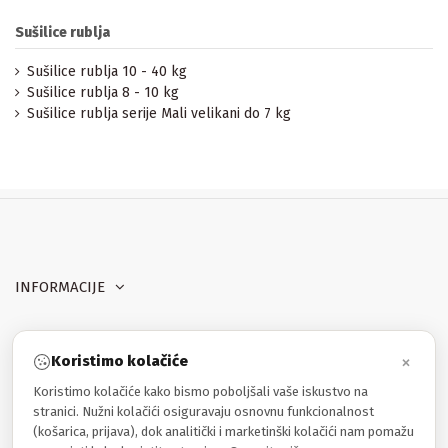
Sušilice rublja
Sušilice rublja 10 - 40 kg
Sušilice rublja 8 - 10 kg
Sušilice rublja serije Mali velikani do 7 kg
INFORMACIJE
MOJ RAČUN
×
Koristimo kolačiće
PROIZVODI
Koristimo kolačiće kako bismo poboljšali vaše iskustvo na
stranici. Nužni kolačići osiguravaju osnovnu funkcionalnost
(košarica, prijava), dok analitički i marketinški kolačići nam pomažu
Kontakt