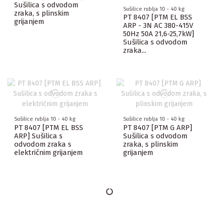
Sušilica s odvodom
Sušilice rublja 10 - 40 kg
zraka, s plinskim
PT 8407 [PTM EL BSS
grijanjem
ARP - 3N AC 380-415V
50Hz 50A 21,6-25,7kW]
Sušilica s odvodom
zraka...
Sušilice rublja 10 - 40 kg
Sušilice rublja 10 - 40 kg
PT 8407 [PTM EL BSS
PT 8407 [PTM G ARP]
ARP] Sušilica s
Sušilica s odvodom
odvodom zraka s
zraka, s plinskim
električnim grijanjem
grijanjem