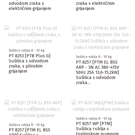
odvodom zraka s
zraka s električnim
električnim grijanjem
grijanjem
Sušilice rublja 8 - 10 kg
PT 8253 [PTB Plus G]
Sušilice rublja 8 - 10 kg
Sušilica s odvodom
PT 8257 [PTM EL BSS
zraka, s plinskim
ARP - 3N AC 380-415V
grijanjem
50Hz 25A 13,6-15,2kW]
Sušilica s odvodom
zraka...
Sušilice rublja 8 - 10 kg
PT 8257 WP [PTM]
Sušilice rublja 8 - 10 kg
Sušilica rublja s
PT 8257 [PTM EL BSS
toplinskom pumpom