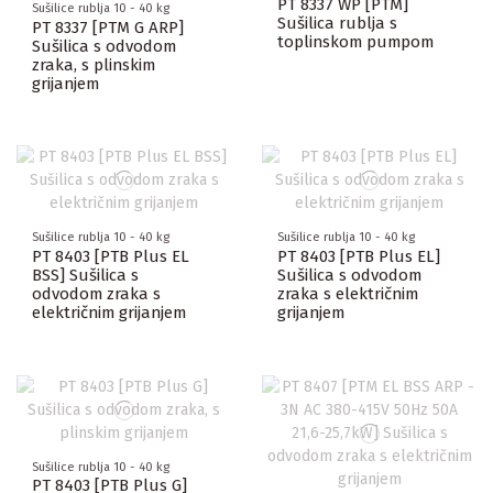
PT 8337 WP [PTM]
Sušilice rublja 10 - 40 kg
Sušilica rublja s
PT 8337 [PTM G ARP]
toplinskom pumpom
Sušilica s odvodom
zraka, s plinskim
grijanjem
Sušilice rublja 10 - 40 kg
Sušilice rublja 10 - 40 kg
PT 8403 [PTB Plus EL
PT 8403 [PTB Plus EL]
BSS] Sušilica s
Sušilica s odvodom
odvodom zraka s
zraka s električnim
električnim grijanjem
grijanjem
Sušilice rublja 10 - 40 kg
PT 8403 [PTB Plus G]