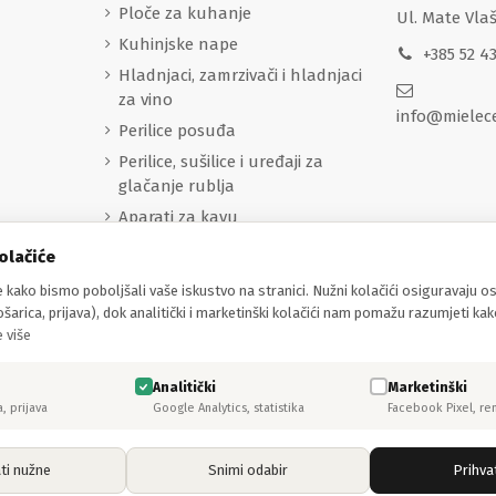
Ploče za kuhanje
Ul. Mate Vla
Kuhinjske nape
+385 52 4
Hladnjaci, zamrzivači i hladnjaci
za vino
info@mielec
Perilice posuđa
Perilice, sušilice i uređaji za
glačanje rublja
Aparati za kavu
Sredstva za čišćenje
olačiće
Pribor
 kako bismo poboljšali vaše iskustvo na stranici. Nužni kolačići osiguravaju 
Usisavači
šarica, prijava), dok analitički i marketinški kolačići nam pomažu razumjeti kak
 više
Miele Professional
ODMAH DOSTUPNO
Analitički
Marketinški
a, prijava
Google Analytics, statistika
Facebook Pixel, re
ti nužne
Snimi odabir
Prihva