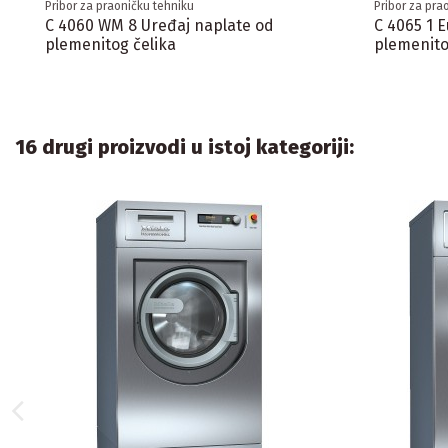
Pribor za praoničku tehniku
Pribor za pra
C 4060 WM 8 Uređaj naplate od
C 4065 1 
plemenitog čelika
plemenito
16 drugi proizvodi u istoj kategoriji: