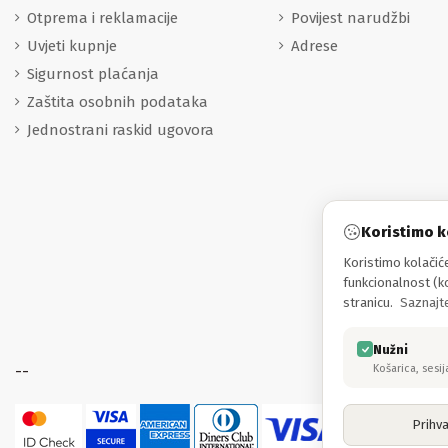
Otprema i reklamacije
Povijest narudžbi
Uvjeti kupnje
Adrese
Sigurnost plaćanja
Zaštita osobnih podataka
Jednostrani raskid ugovora
Koristimo k
Koristimo kolačiće
funkcionalnost (ko
stranicu.
Saznajte
Nužni
Košarica, sesij
--
Prihva