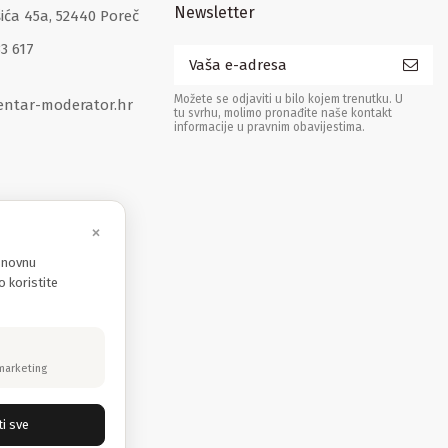
Newsletter
šića 45a, 52440 Poreč
33 617
Možete se odjaviti u bilo kojem trenutku. U
entar-moderator.hr
tu svrhu, molimo pronađite naše kontakt
informacije u pravnim obavijestima.
×
osnovnu
o koristite
marketing
ti sve