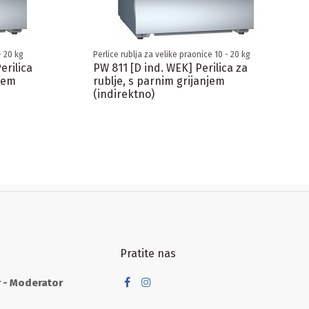
- 20 kg
Perlice rublja za velike praonice 10 - 20 kg
erilica
PW 811 [D ind. WEK] Perilica za
njem
rublje, s parnim grijanjem
(indirektno)
Pratite nas
r - Moderator