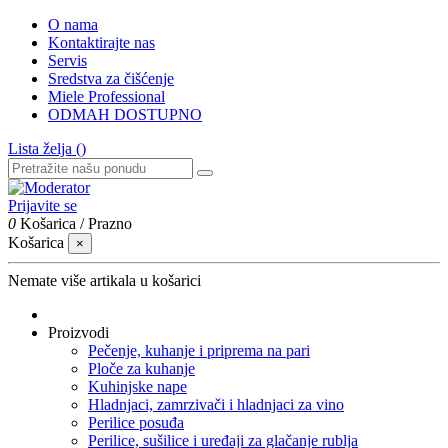
O nama
Kontaktirajte nas
Servis
Sredstva za čišćenje
Miele Professional
ODMAH DOSTUPNO
Lista želja (
)
Prijavite se
0
Košarica
/
Prazno
Košarica
×
Nemate više artikala u košarici
Proizvodi
Pečenje, kuhanje i priprema na pari
Ploče za kuhanje
Kuhinjske nape
Hladnjaci, zamrzivači i hladnjaci za vino
Perilice posuđa
Perilice, sušilice i uređaji za glačanje rublja