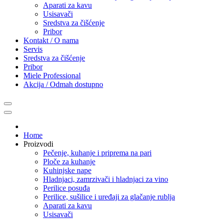
Aparati za kavu
Usisavači
Sredstva za čišćenje
Pribor
Kontakt / O nama
Servis
Sredstva za čišćenje
Pribor
Miele Professional
Akcija / Odmah dostupno
Home
Proizvodi
Pečenje, kuhanje i priprema na pari
Ploče za kuhanje
Kuhinjske nape
Hladnjaci, zamrzivači i hladnjaci za vino
Perilice posuđa
Perilice, sušilice i uređaji za glačanje rublja
Aparati za kavu
Usisavači