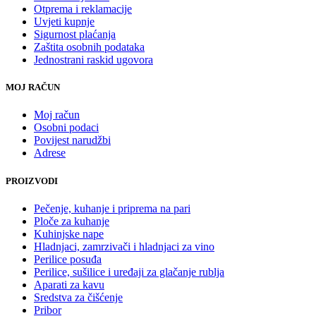
Otprema i reklamacije
Uvjeti kupnje
Sigurnost plaćanja
Zaštita osobnih podataka
Jednostrani raskid ugovora
MOJ RAČUN
Moj račun
Osobni podaci
Povijest narudžbi
Adrese
PROIZVODI
Pečenje, kuhanje i priprema na pari
Ploče za kuhanje
Kuhinjske nape
Hladnjaci, zamrzivači i hladnjaci za vino
Perilice posuđa
Perilice, sušilice i uređaji za glačanje rublja
Aparati za kavu
Sredstva za čišćenje
Pribor