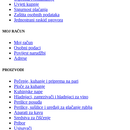
Uvjeti kupnje
Sigurnost plaćanja
Zaštita osobnih podataka
Jednostrani raskid ugovora
MOJ RAČUN
Moj račun
Osobni podaci
Povijest narudžbi
Adrese
PROIZVODI
Pečenje, kuhanje i priprema na pari
Ploče za kuhanje
Kuhinjske nape
Hladnjaci, zamrzivači i hladnjaci za vino
Perilice posuđa
Perilice, sušilice i uređaji za glačanje rublja
Aparati za kavu
Sredstva za čišćenje
Pribor
Usisavači