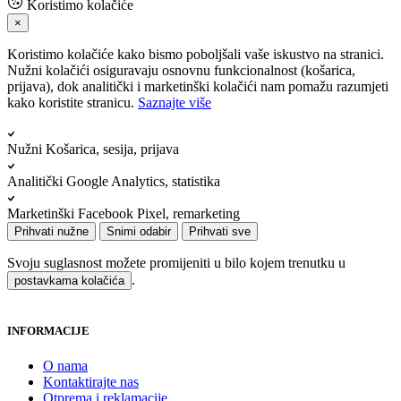
Koristimo kolačiće
×
Koristimo kolačiće kako bismo poboljšali vaše iskustvo na stranici.
Nužni kolačići osiguravaju osnovnu funkcionalnost (košarica,
prijava), dok analitički i marketinški kolačići nam pomažu razumjeti
kako koristite stranicu.
Saznajte više
Nužni
Košarica, sesija, prijava
Analitički
Google Analytics, statistika
Marketinški
Facebook Pixel, remarketing
Prihvati nužne
Snimi odabir
Prihvati sve
Svoju suglasnost možete promijeniti u bilo kojem trenutku u
.
postavkama kolačića
INFORMACIJE
O nama
Kontaktirajte nas
Otprema i reklamacije