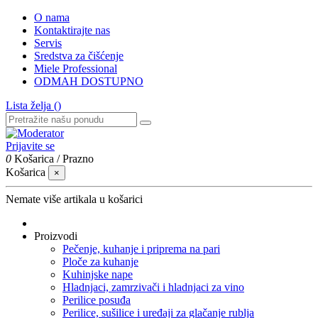
O nama
Kontaktirajte nas
Servis
Sredstva za čišćenje
Miele Professional
ODMAH DOSTUPNO
Lista želja (
)
Prijavite se
0
Košarica
/
Prazno
Košarica
×
Nemate više artikala u košarici
Proizvodi
Pečenje, kuhanje i priprema na pari
Ploče za kuhanje
Kuhinjske nape
Hladnjaci, zamrzivači i hladnjaci za vino
Perilice posuđa
Perilice, sušilice i uređaji za glačanje rublja