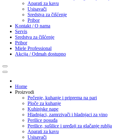
Aparati za kavu
Usisavači
Sredstva za čišćenje
Pribor
Kontakt / O nama
Servis
Sredstva za čišćenje
Pribor
Miele Professional
Akcija / Odmah dostupno
Home
Proizvodi
Pečenje, kuhanje i priprema na pari
Ploče za kuhanje
Kuhinjske nape
Hladnjaci, zamrzivači i hladnjaci za vino
Perilice posuđa
Perilice, sušilice i uređaji za glačanje rublja
Aparati za kavu
Usisavači