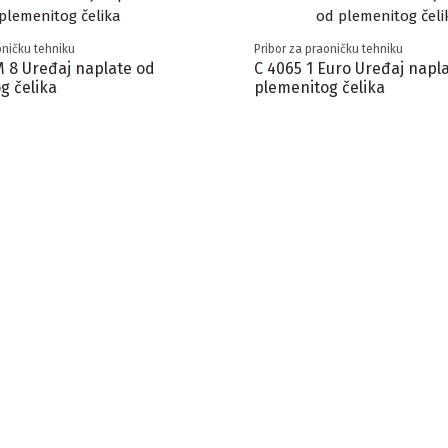
oničku tehniku
Pribor za praoničku tehniku
 8 Uređaj naplate od
C 4065 1 Euro Uređaj napl
g čelika
plemenitog čelika