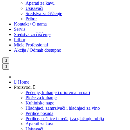
Aparati za kavu
Usisavači
Sredstva za čišćenje
Pribor
Kontakt / O nama
Servis
Sredstva za čišćenje
Pribor
Miele Professional
Akcija / Odmah dostupno
Home
Proizvodi
Pečenje, kuhanje i priprema na pari
Ploče za kuhanje
Kuhinjske nape
Hladnjaci, zamrzivači i hladnjaci za vino
Perilice posuđa
Perilice, sušilice i uređaji za glačanje rublja
Aparati za kavu
Usisavači