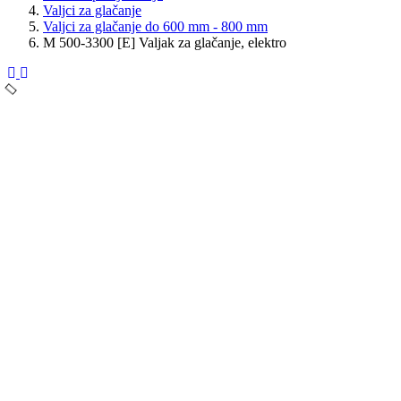
Valjci za glačanje
Valjci za glačanje do 600 mm - 800 mm
M 500-3300 [E] Valjak za glačanje, elektro