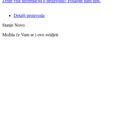
Želite više informacija o proizvodu? Pošaljite nam upit.
Detalji proizvoda
Stanje
Novo
Možda će Vam se i ovo svidjeti