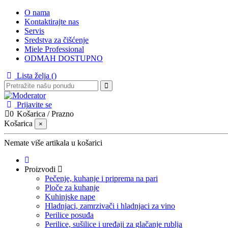
O nama
Kontaktirajte nas
Servis
Sredstva za čišćenje
Miele Professional
ODMAH DOSTUPNO
Lista želja (
)
Prijavite se
0
Košarica
/
Prazno
Košarica
×
Nemate više artikala u košarici
Proizvodi
Pečenje, kuhanje i priprema na pari
Ploče za kuhanje
Kuhinjske nape
Hladnjaci, zamrzivači i hladnjaci za vino
Perilice posuđa
Perilice, sušilice i uređaji za glačanje rublja