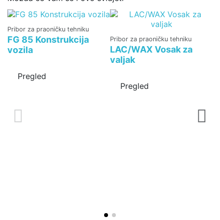
Pribor za praoničku tehniku
FG 85 Konstrukcija
Pribor za praoničku tehniku
LAC/WAX Vosak za
vozila
valjak
Pregled
Pregled
Pr
L
r