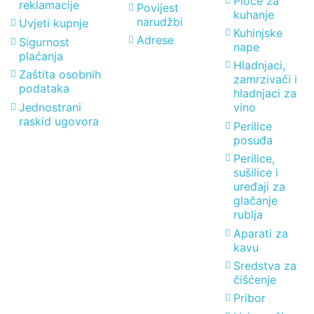
Ploče za
reklamacije
Povijest
kuhanje
narudžbi
Uvjeti kupnje
Kuhinjske
Adrese
Sigurnost
nape
plaćanja
Hladnjaci,
Zaštita osobnih
zamrzivači i
podataka
hladnjaci za
Jednostrani
vino
raskid ugovora
Perilice
posuđa
Perilice,
sušilice i
uređaji za
glačanje
rublja
Aparati za
kavu
Sredstva za
čišćenje
Pribor