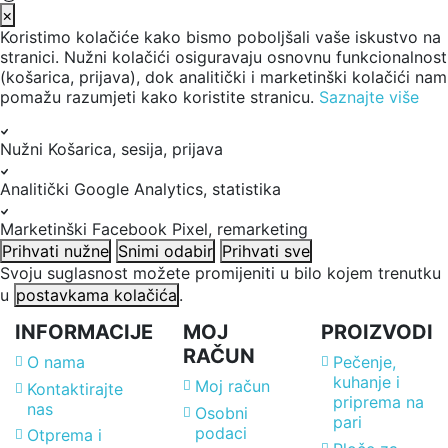
×
Koristimo kolačiće kako bismo poboljšali vaše iskustvo na
stranici. Nužni kolačići osiguravaju osnovnu funkcionalnost
(košarica, prijava), dok analitički i marketinški kolačići nam
pomažu razumjeti kako koristite stranicu.
Saznajte više
Nužni
Košarica, sesija, prijava
Analitički
Google Analytics, statistika
Marketinški
Facebook Pixel, remarketing
Prihvati nužne
Snimi odabir
Prihvati sve
Svoju suglasnost možete promijeniti u bilo kojem trenutku
u
postavkama kolačića
.
INFORMACIJE
MOJ
PROIZVODI
RAČUN
O nama
Pečenje,
kuhanje i
Moj račun
Kontaktirajte
priprema na
nas
Osobni
pari
podaci
Otprema i