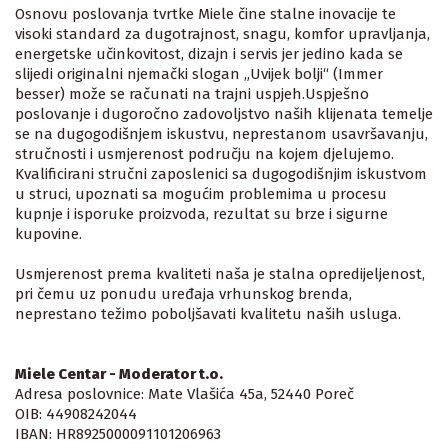
Osnovu poslovanja tvrtke Miele čine stalne inovacije te
visoki standard za dugotrajnost, snagu, komfor upravljanja,
energetske učinkovitost, dizajn i servis jer jedino kada se
slijedi originalni njemački slogan „Uvijek bolji“ (Immer
besser) može se računati na trajni uspjeh.Uspješno
poslovanje i dugoročno zadovoljstvo naših klijenata temelje
se na dugogodišnjem iskustvu, neprestanom usavršavanju,
stručnosti i usmjerenost području na kojem djelujemo.
Kvalificirani stručni zaposlenici sa dugogodišnjim iskustvom
u struci, upoznati sa mogućim problemima u procesu
kupnje i isporuke proizvoda, rezultat su brze i sigurne
kupovine.
Usmjerenost prema kvaliteti naša je stalna opredijeljenost,
pri čemu uz ponudu uređaja vrhunskog brenda,
neprestano težimo poboljšavati kvalitetu naših usluga.
Miele Centar - Moderator t.o.
Adresa poslovnice: Mate Vlašića 45a, 52440 Poreč
OIB: 44908242044
IBAN: HR8925000091101206963