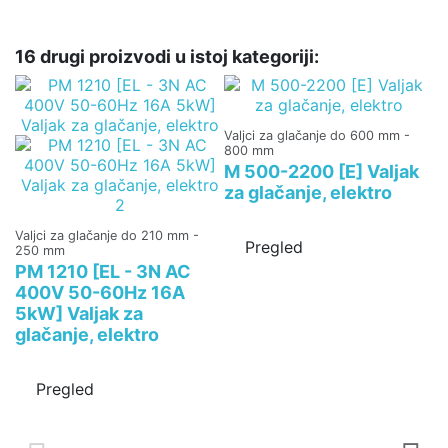
16 drugi proizvodi u istoj kategoriji:
Valjci za glačanje do 600 mm -
800 mm
M 500-2200 [E] Valjak
za glačanje, elektro
Valjci za glačanje do 210 mm -
Pregled
250 mm
PM 1210 [EL - 3N AC
400V 50-60Hz 16A
5kW] Valjak za
glačanje, elektro
Va
5
Pregled
P
g