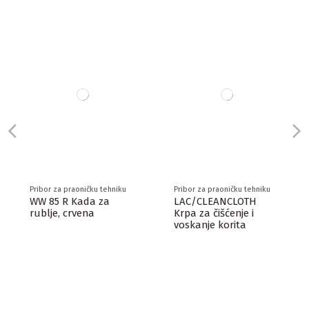
Pribor za praoničku tehniku
Pribor za praoničku tehniku
WW 85 R Kada za
LAC/CLEANCLOTH
rublje, crvena
Krpa za čišćenje i
voskanje korita