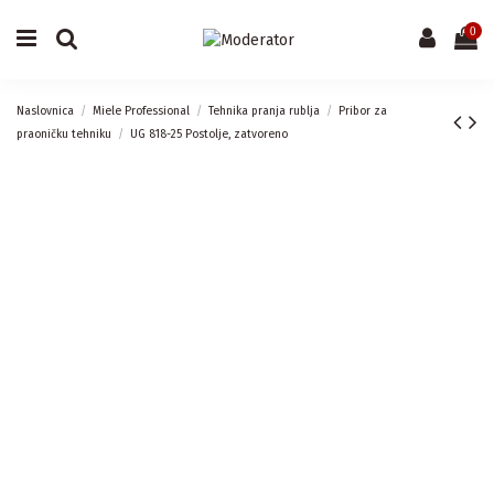
0
Naslovnica
Miele Professional
Tehnika pranja rublja
Pribor za
praoničku tehniku
UG 818-25 Postolje, zatvoreno