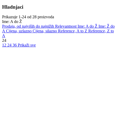
Hladnjaci
Prikazuje 1-24 od 28 proizvoda
Ime: A do Ž
Prodaja, od najviših do najnižih
Relevantnost
Ime: A do Ž
Ime: Ž do
A
Cijena, uzlazno
Cijena, silazno
Reference, A to Z
Reference, Z to
A
24
12
24
36
Prikaži sve