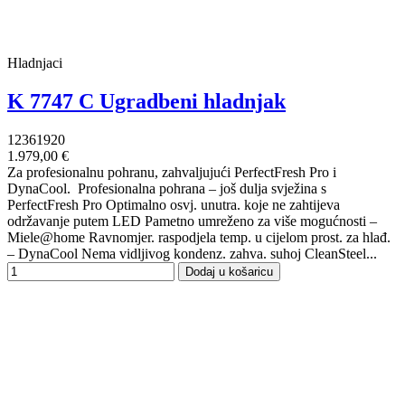
Hladnjaci
K 7747 C Ugradbeni hladnjak
12361920
1.979,00 €
Za profesionalnu pohranu, zahvaljujući PerfectFresh Pro i
DynaCool. Profesionalna pohrana – još dulja svježina s
PerfectFresh Pro Optimalno osvj. unutra. koje ne zahtijeva
održavanje putem LED Pametno umreženo za više mogućnosti –
Miele@home Ravnomjer. raspodjela temp. u cijelom prost. za hlađ.
– DynaCool Nema vidljivog kondenz. zahva. suhoj CleanSteel...
Dodaj u košaricu