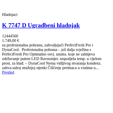
Hladnjaci
K 7747 D Ugradbeni hladnjak
12444560
1.749,00 €
za profesionalnu pohranu, zahvaljujući PerfectFresh Pro i
DynaCool. Profesionalna pohrana – još dulja svježina s
PerfectFresh Pro Optimalno osvj. unutra. koje ne zahtijeva
održavanje putem LED Ravnomjer. raspodjela temp. u cijelom
prost. za hlađ. – DynaCool Nema vidljivog stvaranja kondenz.
zahva.suhoj stražnjoj stjenki Čišćenje pretinaca u vratima u...
Pregled