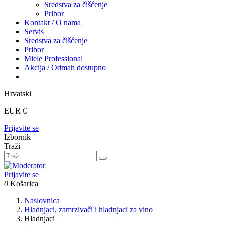
Sredstva za čišćenje
Pribor
Kontakt / O nama
Servis
Sredstva za čišćenje
Pribor
Miele Professional
Akcija / Odmah dostupno
Hrvatski
EUR €
Prijavite se
Izbornik
Traži
Prijavite se
0
Košarica
Naslovnica
Hladnjaci, zamrzivači i hladnjaci za vino
Hladnjaci