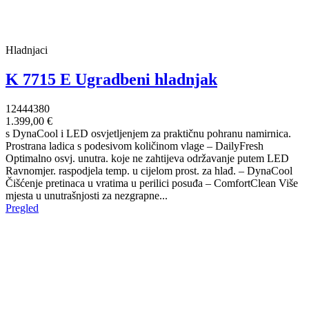
Hladnjaci
K 7715 E Ugradbeni hladnjak
12444380
1.399,00 €
s DynaCool i LED osvjetljenjem za praktičnu pohranu namirnica.
Prostrana ladica s podesivom količinom vlage – DailyFresh
Optimalno osvj. unutra. koje ne zahtijeva održavanje putem LED
Ravnomjer. raspodjela temp. u cijelom prost. za hlađ. – DynaCool
Čišćenje pretinaca u vratima u perilici posuđa – ComfortClean Više
mjesta u unutrašnjosti za nezgrapne...
Pregled