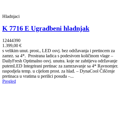
Hladnjaci
K 7716 E Ugradbeni hladnjak
12444390
1.399,00 €
s velikim unut. prost., LED osvj. bez održavanja i pretincem za
zamrz. sa 4*. Prostrana ladica s podesivom količinom vlage –
DailyFresh Optimalno osvj. unutra. koje ne zahtijeva održavanje
putemLED Integrirani pretinac za zamrzavanje sa 4* Ravnomjer.
raspodjela temp. u cijelom prost. za hlađ. – DynaCool Čišćenje
pretinaca u vratima u perilici posuđa –...
Pregled