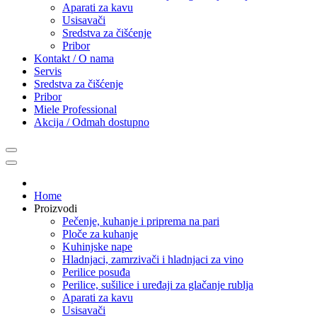
Aparati za kavu
Usisavači
Sredstva za čišćenje
Pribor
Kontakt / O nama
Servis
Sredstva za čišćenje
Pribor
Miele Professional
Akcija / Odmah dostupno
Home
Proizvodi
Pečenje, kuhanje i priprema na pari
Ploče za kuhanje
Kuhinjske nape
Hladnjaci, zamrzivači i hladnjaci za vino
Perilice posuđa
Perilice, sušilice i uređaji za glačanje rublja
Aparati za kavu
Usisavači