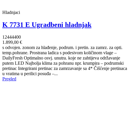
Hladnjaci
K 7731 E Ugradbeni hladnjak
12444400
1.899,00 €
s odvojen. zonom za hlađenje, podrum. i pretin. za zamrz. za opti.
temp.pohrane. Prostrana ladica s podesivom količinom vlage –
DailyFresh Optimalno osvj. unutra. koje ne zahtijeva održavanje
putem LED Najbolja klima za pohranu npr. krumpira – podrumski
pretinac Integrirani pretinac za zamrzavanje sa 4* Čišćenje pretinaca
u vratima u perilici posuđa –...
Pregled