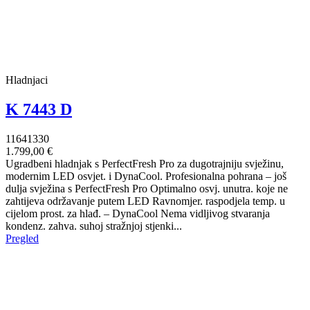
Hladnjaci
K 7443 D
11641330
1.799,00 €
Ugradbeni hladnjak s PerfectFresh Pro za dugotrajniju svježinu,
modernim LED osvjet. i DynaCool. Profesionalna pohrana – još
dulja svježina s PerfectFresh Pro Optimalno osvj. unutra. koje ne
zahtijeva održavanje putem LED Ravnomjer. raspodjela temp. u
cijelom prost. za hlađ. – DynaCool Nema vidljivog stvaranja
kondenz. zahva. suhoj stražnjoj stjenki...
Pregled