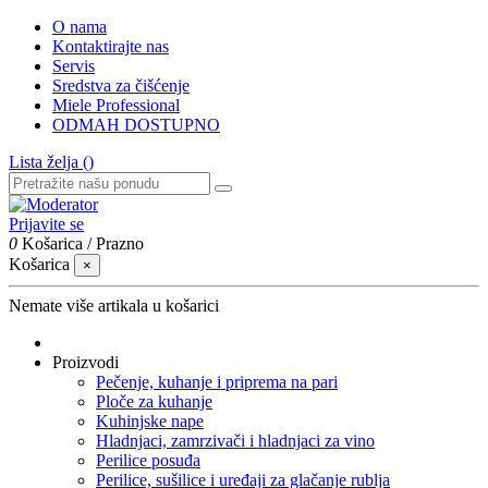
O nama
Kontaktirajte nas
Servis
Sredstva za čišćenje
Miele Professional
ODMAH DOSTUPNO
Lista želja (
)
Prijavite se
0
Košarica
/
Prazno
Košarica
×
Nemate više artikala u košarici
Proizvodi
Pečenje, kuhanje i priprema na pari
Ploče za kuhanje
Kuhinjske nape
Hladnjaci, zamrzivači i hladnjaci za vino
Perilice posuđa
Perilice, sušilice i uređaji za glačanje rublja