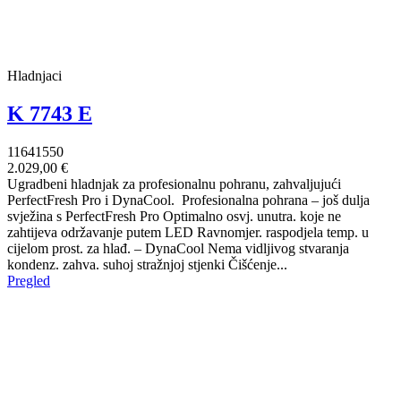
Hladnjaci
K 7743 E
11641550
2.029,00 €
Ugradbeni hladnjak za profesionalnu pohranu, zahvaljujući
PerfectFresh Pro i DynaCool. Profesionalna pohrana – još dulja
svježina s PerfectFresh Pro Optimalno osvj. unutra. koje ne
zahtijeva održavanje putem LED Ravnomjer. raspodjela temp. u
cijelom prost. za hlađ. – DynaCool Nema vidljivog stvaranja
kondenz. zahva. suhoj stražnjoj stjenki Čišćenje...
Pregled