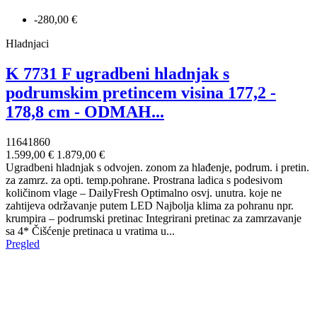
-280,00 €
Hladnjaci
K 7731 F ugradbeni hladnjak s
podrumskim pretincem visina 177,2 -
178,8 cm - ODMAH...
11641860
1.599,00 €
1.879,00 €
Ugradbeni hladnjak s odvojen. zonom za hlađenje, podrum. i pretin.
za zamrz. za opti. temp.pohrane. Prostrana ladica s podesivom
količinom vlage – DailyFresh Optimalno osvj. unutra. koje ne
zahtijeva održavanje putem LED Najbolja klima za pohranu npr.
krumpira – podrumski pretinac Integrirani pretinac za zamrzavanje
sa 4* Čišćenje pretinaca u vratima u...
Pregled