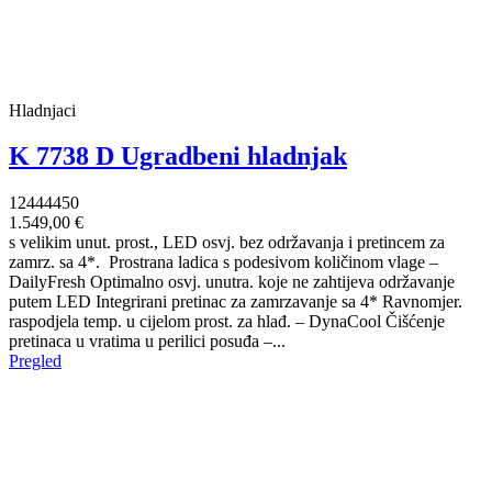
Hladnjaci
K 7738 D Ugradbeni hladnjak
12444450
1.549,00 €
s velikim unut. prost., LED osvj. bez održavanja i pretincem za
zamrz. sa 4*. Prostrana ladica s podesivom količinom vlage –
DailyFresh Optimalno osvj. unutra. koje ne zahtijeva održavanje
putem LED Integrirani pretinac za zamrzavanje sa 4* Ravnomjer.
raspodjela temp. u cijelom prost. za hlađ. – DynaCool Čišćenje
pretinaca u vratima u perilici posuđa –...
Pregled