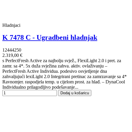
Hladnjaci
K 7478 C - Ugradbeni hladnjak
12444250
2.319,00 €
s PerfectFresh Active za najbolju svjež., FlexiLight 2.0 i pret. za
zamr. sa 4*. 5x duža svježina zahva. aktiv. ovlaživanju –
PerfectFresh Active Individua. podesivo osvjetljenje dna
zahvaljujući lexiLight 2.0 Integrirani pretinac za zamrzavanje sa 4*
Ravnomjer. raspodjela temp. u cijelom prost. za hlađ. – DynaCool
Individualno prilagodljivo podešavanje...
Dodaj u košaricu