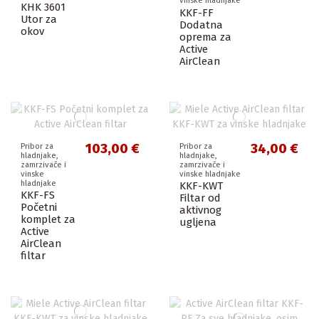
vinske hladnjake
KHK 3601
KKF-FF
Utor za
Dodatna
okov
oprema za
Active
AirClean
103,00 €
34,00 €
Pribor za
Pribor za
hladnjake,
hladnjake,
zamrzivače i
zamrzivače i
vinske
vinske hladnjake
hladnjake
KKF-KWT
KKF-FS
Filtar od
Početni
aktivnog
komplet za
ugljena
Active
AirClean
filtar