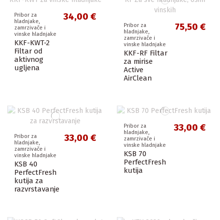
34,00 €
Pribor za
hladnjake,
75,50 €
Pribor za
zamrzivače i
hladnjake,
vinske hladnjake
zamrzivače i
KKF-KWT-2
vinske hladnjake
Filtar od
KKF-RF Filtar
aktivnog
za mirise
ugljena
Active
AirClean
33,00 €
Pribor za
hladnjake,
33,00 €
Pribor za
zamrzivače i
hladnjake,
vinske hladnjake
zamrzivače i
KSB 70
vinske hladnjake
PerfectFresh
KSB 40
kutija
PerfectFresh
kutija za
razvrstavanje