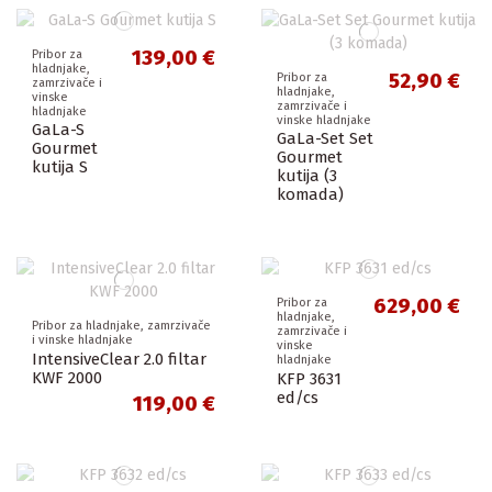
139,00 €
Pribor za
hladnjake,
52,90 €
Pribor za
zamrzivače i
hladnjake,
vinske
zamrzivače i
hladnjake
vinske hladnjake
GaLa-S
GaLa-Set Set
Gourmet
Gourmet
kutija S
kutija (3
komada)
629,00 €
Pribor za
hladnjake,
Pribor za hladnjake, zamrzivače
zamrzivače i
i vinske hladnjake
vinske
IntensiveClear 2.0 filtar
hladnjake
KWF 2000
KFP 3631
ed/cs
119,00 €