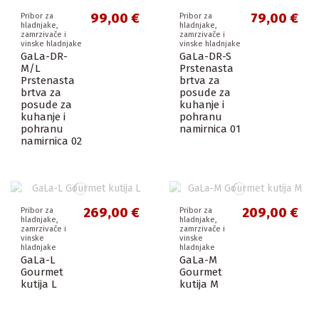
99,00 €
79,00 €
Pribor za
Pribor za
hladnjake,
hladnjake,
zamrzivače i
zamrzivače i
vinske hladnjake
vinske hladnjake
GaLa-DR-
GaLa-DR-S
M/L
Prstenasta
Prstenasta
brtva za
brtva za
posude za
posude za
kuhanje i
kuhanje i
pohranu
pohranu
namirnica 01
namirnica 02
269,00 €
209,00 €
Pribor za
Pribor za
hladnjake,
hladnjake,
zamrzivače i
zamrzivače i
vinske
vinske
hladnjake
hladnjake
GaLa-L
GaLa-M
Gourmet
Gourmet
kutija L
kutija M