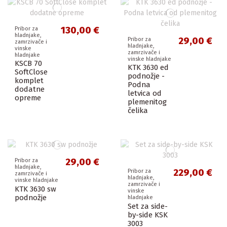
130,00 €
Pribor za
hladnjake,
29,00 €
Pribor za
zamrzivače i
hladnjake,
vinske
zamrzivače i
hladnjake
vinske hladnjake
KSCB 70
KTK 3630 ed
SoftClose
podnožje -
komplet
Podna
dodatne
letvica od
opreme
plemenitog
čelika
29,00 €
Pribor za
hladnjake,
229,00 €
Pribor za
zamrzivače i
hladnjake,
vinske hladnjake
zamrzivače i
KTK 3630 sw
vinske
podnožje
hladnjake
Set za side-
by-side KSK
3003