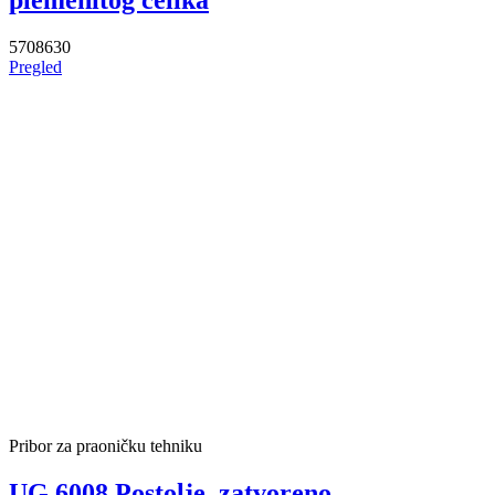
5708630
Pregled
Pribor za praoničku tehniku
UG 6008 Postolje, zatvoreno