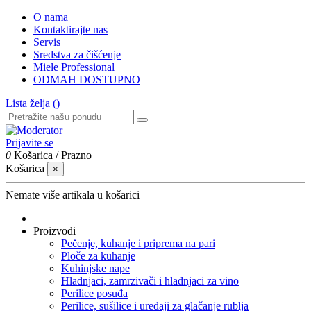
O nama
Kontaktirajte nas
Servis
Sredstva za čišćenje
Miele Professional
ODMAH DOSTUPNO
Lista želja (
)
Prijavite se
0
Košarica
/
Prazno
Košarica
×
Nemate više artikala u košarici
Proizvodi
Pečenje, kuhanje i priprema na pari
Ploče za kuhanje
Kuhinjske nape
Hladnjaci, zamrzivači i hladnjaci za vino
Perilice posuđa
Perilice, sušilice i uređaji za glačanje rublja