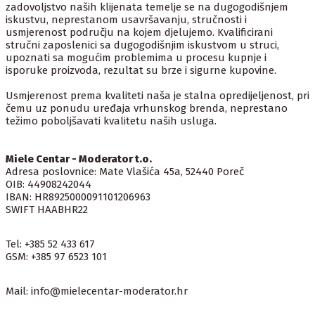
zadovoljstvo naših klijenata temelje se na dugogodišnjem
iskustvu, neprestanom usavršavanju, stručnosti i
usmjerenost području na kojem djelujemo. Kvalificirani
stručni zaposlenici sa dugogodišnjim iskustvom u struci,
upoznati sa mogućim problemima u procesu kupnje i
isporuke proizvoda, rezultat su brze i sigurne kupovine.
Usmjerenost prema kvaliteti naša je stalna opredijeljenost, pri
čemu uz ponudu uređaja vrhunskog brenda, neprestano
težimo poboljšavati kvalitetu naših usluga.
Miele Centar - Moderator t.o.
Adresa poslovnice: Mate Vlašića 45a, 52440 Poreč
OIB: 44908242044
IBAN: HR8925000091101206963
SWIFT HAABHR22
Tel: +385 52 433 617
GSM: +385 97 6523 101
Mail: info@mielecentar-moderator.hr