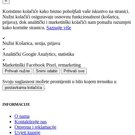
×
Koristimo kolačiće kako bismo poboljšali vaše iskustvo na stranici.
Nužni kolačići osiguravaju osnovnu funkcionalnost (košarica,
prijava), dok analitički i marketinški kolačići nam pomažu razumjeti
kako koristite stranicu.
Saznajte više
Nužni
Košarica, sesija, prijava
Analitički
Google Analytics, statistika
Marketinški
Facebook Pixel, remarketing
Prihvati nužne
Snimi odabir
Prihvati sve
Svoju suglasnost možete promijeniti u bilo kojem trenutku u
.
postavkama kolačića
INFORMACIJE
O nama
Kontaktirajte nas
Otprema i reklamacije
Uvjeti kupnje