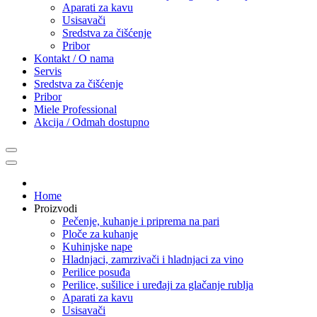
Aparati za kavu
Usisavači
Sredstva za čišćenje
Pribor
Kontakt / O nama
Servis
Sredstva za čišćenje
Pribor
Miele Professional
Akcija / Odmah dostupno
Home
Proizvodi
Pečenje, kuhanje i priprema na pari
Ploče za kuhanje
Kuhinjske nape
Hladnjaci, zamrzivači i hladnjaci za vino
Perilice posuđa
Perilice, sušilice i uređaji za glačanje rublja
Aparati za kavu
Usisavači