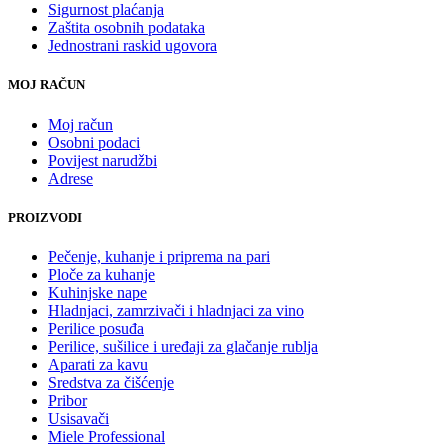
Sigurnost plaćanja
Zaštita osobnih podataka
Jednostrani raskid ugovora
MOJ RAČUN
Moj račun
Osobni podaci
Povijest narudžbi
Adrese
PROIZVODI
Pečenje, kuhanje i priprema na pari
Ploče za kuhanje
Kuhinjske nape
Hladnjaci, zamrzivači i hladnjaci za vino
Perilice posuđa
Perilice, sušilice i uređaji za glačanje rublja
Aparati za kavu
Sredstva za čišćenje
Pribor
Usisavači
Miele Professional