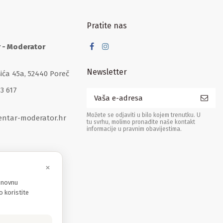
Pratite nas
r - Moderator
Newsletter
šića 45a, 52440 Poreč
33 617
Možete se odjaviti u bilo kojem trenutku. U
entar-moderator.hr
tu svrhu, molimo pronađite naše kontakt
informacije u pravnim obavijestima.
×
osnovnu
o koristite