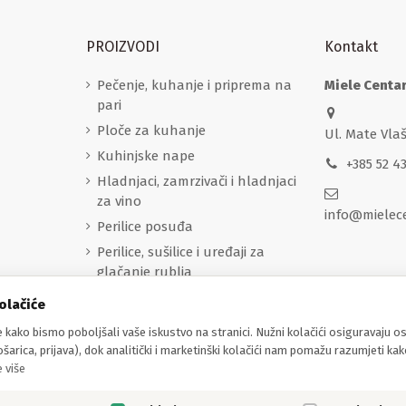
PROIZVODI
Kontakt
Pečenje, kuhanje i priprema na
Miele Centa
pari
Ploče za kuhanje
Ul. Mate Vla
Kuhinjske nape
+385 52 4
Hladnjaci, zamrzivači i hladnjaci
za vino
info@mielec
Perilice posuđa
Perilice, sušilice i uređaji za
glačanje rublja
Aparati za kavu
olačiće
Sredstva za čišćenje
 kako bismo poboljšali vaše iskustvo na stranici. Nužni kolačići osiguravaju 
Pribor
šarica, prijava), dok analitički i marketinški kolačići nam pomažu razumjeti kak
 više
Usisavači
Miele Professional