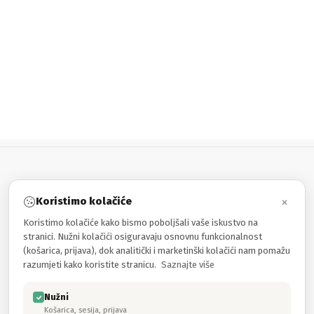
×
Koristimo kolačiće
INFORMACIJE
Koristimo kolačiće kako bismo poboljšali vaše iskustvo na
stranici. Nužni kolačići osiguravaju osnovnu funkcionalnost
MOJ RAČUN
(košarica, prijava), dok analitički i marketinški kolačići nam pomažu
razumjeti kako koristite stranicu.
Saznajte više
PROIZVODI
Nužni
Košarica, sesija, prijava