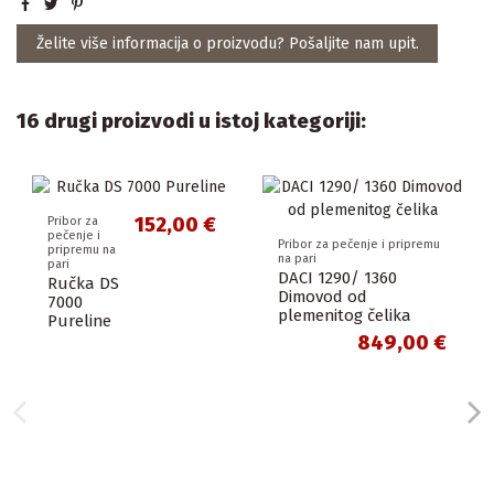
Želite više informacija o proizvodu? Pošaljite nam upit.
16 drugi proizvodi u istoj kategoriji:
152,00 €
Pribor za
pečenje i
Pribor za pečenje i pripremu
pripremu na
na pari
pari
DACI 1290/ 1360
Ručka DS
Dimovod od
7000
plemenitog čelika
Pureline
849,00 €