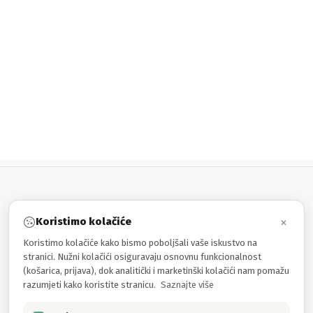
×
Koristimo kolačiće
INFORMACIJE
Koristimo kolačiće kako bismo poboljšali vaše iskustvo na
stranici. Nužni kolačići osiguravaju osnovnu funkcionalnost
MOJ RAČUN
(košarica, prijava), dok analitički i marketinški kolačići nam pomažu
razumjeti kako koristite stranicu.
Saznajte više
PROIZVODI