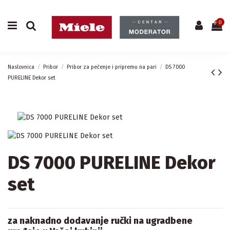
0
Naslovnica
Pribor
Pribor za pečenje i pripremu na pari
DS 7000
PURELINE Dekor set
DS 7000 PURELINE Dekor
set
za naknadno dodavanje ručki na ugradbene