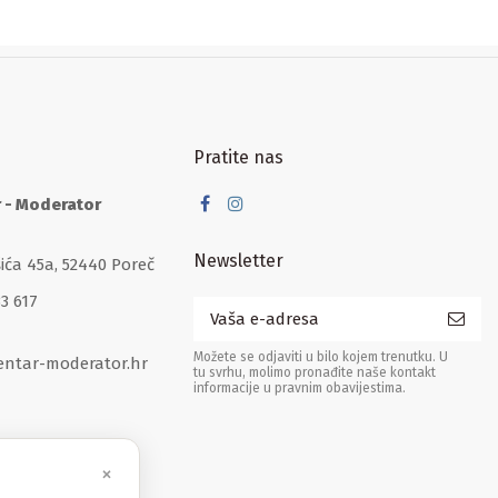
Pratite nas
r - Moderator
Newsletter
šića 45a, 52440 Poreč
33 617
Možete se odjaviti u bilo kojem trenutku. U
entar-moderator.hr
tu svrhu, molimo pronađite naše kontakt
informacije u pravnim obavijestima.
×