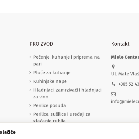
PROIZVODI
Kontakt
Pečenje, kuhanje i priprema na
Miele Centa
pari
Ploče za kuhanje
Ul. Mate Vla
Kuhinjske nape
+385 52 4
Hladnjaci, zamrzivači i hladnjaci
za vino
info@mielec
Perilice posuđa
Perilice, sušilice i uređaji za
glačanje rublja
Aparati za kavu
olačiće
Sredstva za čišćenje